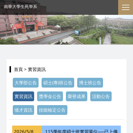
南華大學生死學系
首頁
> 實習資訊
大學部公告
碩士(專)班公告
博士班公告
實習資訊
獎學金公告
榮譽成果
活動公告
徵才資訊
技能檢定公告
2026/5/8
115學年度碩士班實習單位──已上傳