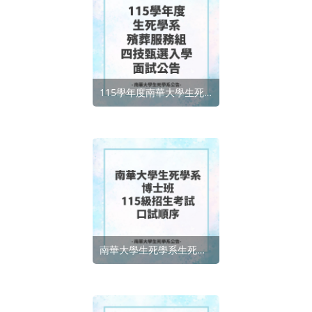
115學年度南華大學生死學系四技甄選入學指定項目面試時間查詢
南華大學生死學系生死學博士班115級招生考試口試順序