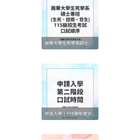
南華大學生死學系碩士專班(生死、諮商、哲生)115級招生考試口試順序
申請入學｜115學年度大學申請入學第二階段指定項目甄試口試時間查詢及注意事項