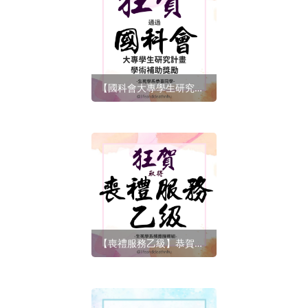
【國科會大專學生研究計畫】恭賀生死學系系友通過115學年度國科會大專學生研究計畫學術補助獎勵
【喪禮服務乙級】恭賀生死學系殯葬組系友取得115年度第一梯次技術士技能檢定喪禮服務職類乙級技術士證(114-2)