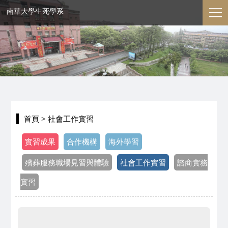
南華大學生死學系
首頁
> 社會工作實習
實習成果
合作機構
海外學習
殯葬服務職場見習與體驗
社會工作實習
諮商實務
實習