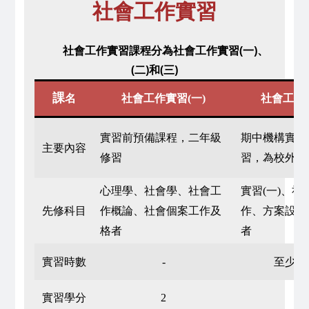
社會工作實習
​社會工作實習課程分為社會工作實習(一)、
(二)和(三)
課
名
社會工作實習(一)
社會工作實
實習前預備課程，二年級
期中機構實習
主要內容
修習
習，為校外實
心理學、社會學、社會工
實習(一)、社
先修科目
作概論、社會個案工作及
作、方案設計
格者
者
實習時數
-
至少12
實習學分
2
2