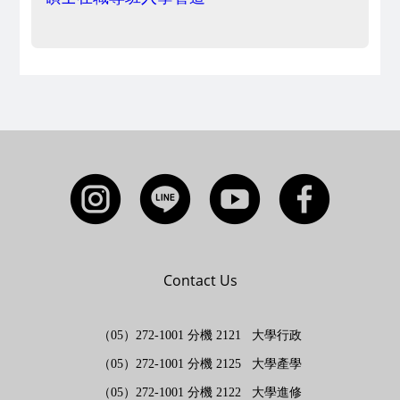
Contact Us
（05）272-1001 分機 2121 大學行政
（05）272-1001 分機 2125 大學產學
（05）272-1001 分機 2122 大學進修