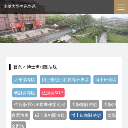
南華大學生死學系
首頁
> 博士班相關法規
大學部專區
碩士暨碩士在職專班專區
博士班專區
研討會專區
法規與SOP
生死學系SOP標準作業流程
大學相關法規
大學部
實習法規
碩士班相關法規
博士班相關法規
獎學
金辦法