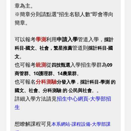
章為主。
※簡章分則請點選"招生名額人數"即會導向
簡章。
可以報考
學測
利用
申請入學
管道入學，
採計
管道則
科目-國文、社會，
繁星推薦
採計科目-國
。
文
也可報考
統測
從
入學招生學群為
四技甄選
09
。
商管群、10護理群、14農業群
也可報名
分科測驗
分發入學
，
採計科目-學測 的
。
國文、社會、分科測驗 的 公民與社會
。
詳細入學方法請見
招生中心網頁-大學部招
生
想瞭解課程可見
本系網站-課程設備-大學部課