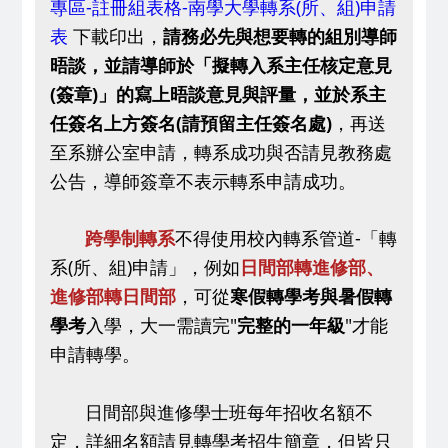
專區-註冊組表格-南學大學轉系(所、組)申請
表
下載印出，
請務必先與想要轉的組別導師
晤談，並請導師於「擬轉入系主任核定意見
(簽章)」的寫上晤談意見與評量，並於系主
任簽名上方簽名(請預留主任簽名處)
，再送
至系辦公室申請，轉系成功與否請見教務處
公告，導師簽章不表示轉系申請成功。
跨學制轉系
不得使用校內轉系管道-
「
轉
系(所、組)申請
」
，例如
日間部轉進修部、
進修部轉日間部
，可從
寒假轉學考與暑假轉
學考
入學，大一需讀完"
完整的一年級
"才能
申請轉學。
日間部與進修學士班每年招收名額不
定，詳細名額請見轉學考招生簡章，但皆只