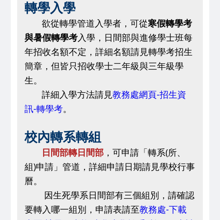
轉學入學
欲從轉學管道入學者，可從
寒假轉學考
與暑假轉學考
入學，日間部與進修學士班每
年招收名額不定，詳細名額請見轉學考招生
簡章，但皆只招收學士二年級與三年級學
生。
詳細入學方法請見
教務處網頁-招生資
訊-轉學考
。
校內轉系轉組
日間部轉日間部
，可申請
「
轉系(所、
組)申請
」
管道，詳細申請日期請見學校行事
曆。
因生死學系日間部有三個組別，請確認
要轉入哪一組別，申請表請至
教務處-下載