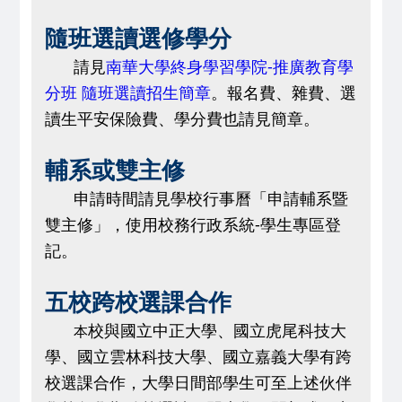
隨班選讀選修學分
請見
南華大學終身學習學院-推廣教育學
分班 隨班選讀招生簡章
。報名費、雜費、選
讀生平安保險費、學分費也請見簡章。
輔系或雙主修
申請時間請見學校行事曆
「
申請輔系暨
雙主修
」，使用校務行政系統-學生專區登
記。
五校跨校選課合作
校與國立中正大學、國立虎尾科技大
本
學、國立雲林科技大學、國立嘉義大學有跨
校選課合作，大學日間部學生可至上述伙伴