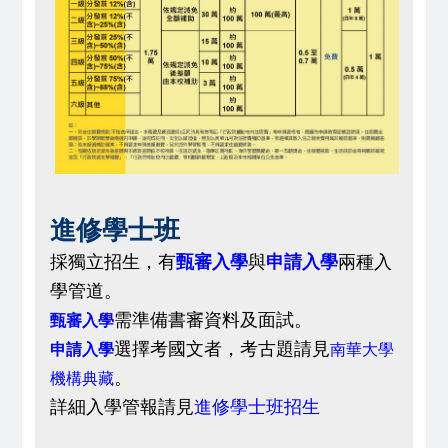
進修學士班
採獨立招生，有
甄審入學
與
申請入學
兩種入
學管道。
需準備書審資料及面試。
甄審入學
選擇考國文者，
考古題請見
申請入學
南華大學
。
機構典藏
詳細入學管報請見
進修學士班招生