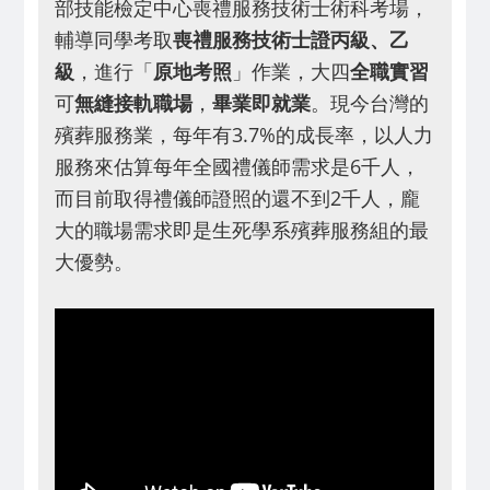
部技能檢定中心喪禮服務技術士術科考場，
輔導同學考取
喪禮服務技術士證丙
級、乙
級
，進行「
原地考照
」作業，大四
全職實習
可
無縫接軌職場
，
畢業即就業
。現今
台灣的
殯葬服務業，每年有3.7%的成長率，以人力
服務來估算每年全國禮儀師需求是6千人，
而目前取得禮儀師證照的還不到2千人，龐
大的職場需求即是生死學系殯葬服務組的最
大優勢。