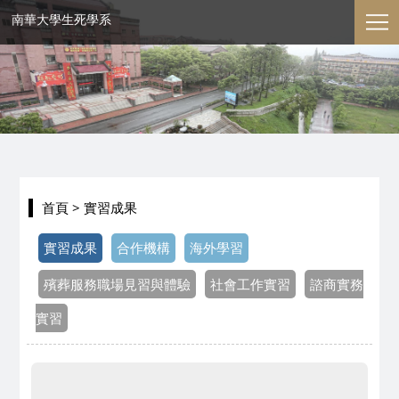
南華大學生死學系
首頁
> 實習成果
實習成果
合作機構
海外學習
殯葬服務職場見習與體驗
社會工作實習
諮商實務
實習