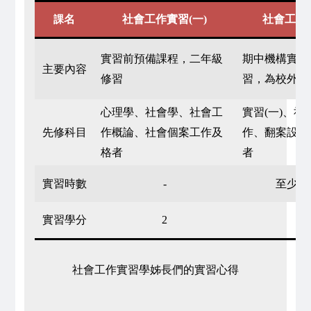
名
社會工作實習(一)
社會工作實
課
實習前預備課程，二年級
期中機構實習
主要內容
修習
習，為校外實
心理學、社會學、社會工
實習(一)、社
先修科目
作概論、社會個案工作及
作、翻案設計
格者
者
實習時數
-
至少12
實習學分
2
2
社會工作實習學姊長們的實習心得