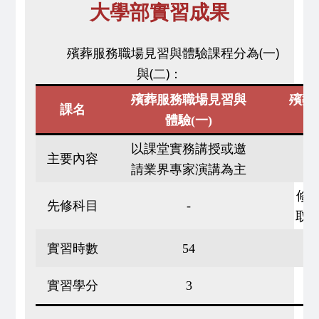
大學部實習成果
殯葬服務職場見習與體驗課程分為(一)
​
與(二)：
殯葬服務職場見習與
殯葬
課名
體驗(
一)
以課堂實務講授或邀
主要內容
請業界專家演講為主
修畢
先修科目
-
取
實習時數
54
實習學分
3