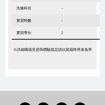
先修科目
-
修
實習時數
-
實習學分
2
※詳細職場見習與體驗規定請以當屆時序表為準