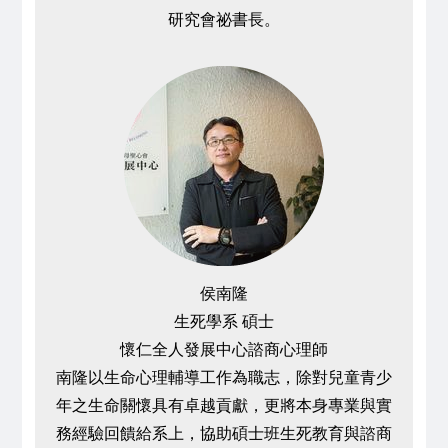
研究會祕書長。
侯南隆
生死學系 碩士
懷仁全人發展中心諮商心理師
南隆以生命心理輔導工作為職志，除對兒童青少
年之生命關懷具有卓越貢獻，更將本身專業與實
務經驗回饋給系上，協助碩士班生死教育與諮商