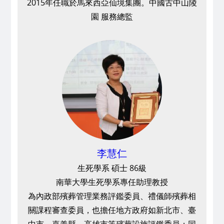
2015年任職於馬來西亞仙境集團。
中國古中山陵
園 服務總監
李慧仁
生死學系 碩士 86級
南華大學生死學系專任助理教授
為內政部殯葬管理業務評鑑委員、禮儀師殯葬相
關課程審查委員，也擔任地方政府如新北市、臺