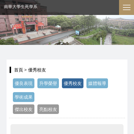
南華大學生死學系
首頁
> 優秀校友
優良表現
升學榮譽
優秀校友
媒體報導
學術成果
傑出校友
亮點校友