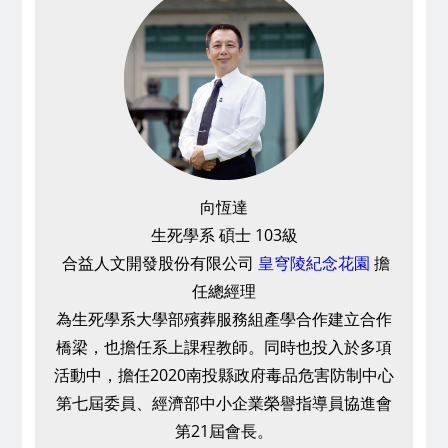
向恆達
生死學系 碩士 103級
合益人文開發股份有限公司
皇穹陵紀念花園
擔
任總經理
為生死學系大學部殯葬服務組產學合作建立合作
橋梁，也擔任系上課程教師。同時也投入於多項
活動中，擔任2020南投縣政府毒品危害防制中心
第七屆委員、經濟部中小企業榮譽指導員協進會
第21屆會長。