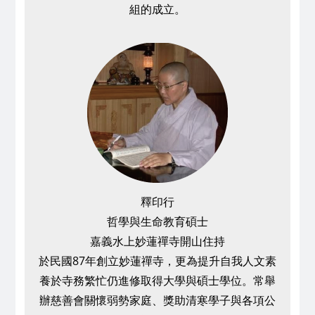
組的成立。
釋印行
哲學與生命教育碩士
嘉義水上妙蓮禪寺開山住持
於民國87年創立妙蓮禪寺，更為提升自我人文素
養於寺務繁忙仍進修取得大學與碩士學位。常舉
辦慈善會關懷弱勢家庭、獎助清寒學子與各項公