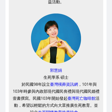
益活動。
郭慧娟
生死學系 碩士
於民國98年設立
臺灣殯葬資訊網
，101年與
103年時參與內政部現代國民喪禮與現代國民婚禮
壹書撰寫。民國103年開始發起
臺灣死亡咖啡館
活
動，希望以輕鬆的方式向大眾推廣生死教育。並