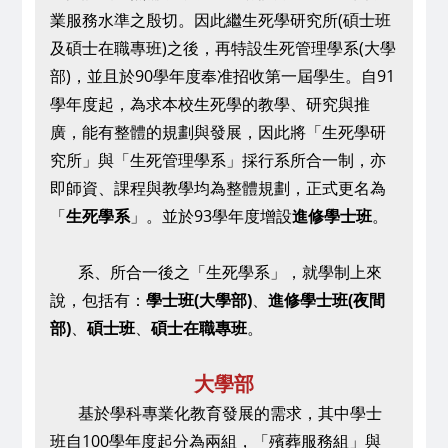
業服務水準之殷切。
因此繼生死學研究所(碩士班
及碩士在職專班)之後，再特設生死管理學系(大學
部)，
並且於90學年度奉准招收第一屆學生。
自91
學年度起，為求本校生死學的教學、研究與推
廣，能有整體的規劃與發展，
因此將「生死學研
究所」與「生死管理學系」採行系所合一制，亦
即師資、課程與教學均為整體規劃，正式更名為
「
生死學系
」。並於93學年度增設
進修學士班
。
系、所合一後之「生死學系」，
就學制上來
說，包括有：
學士班(大學部)
、
進修學士班(夜間
部)
、
碩士班
、
碩士在職專班
。
大學部
基於學科專業化教育發展的需求，其中學士
班自100學年度起分為兩組，「殯葬服務組」與