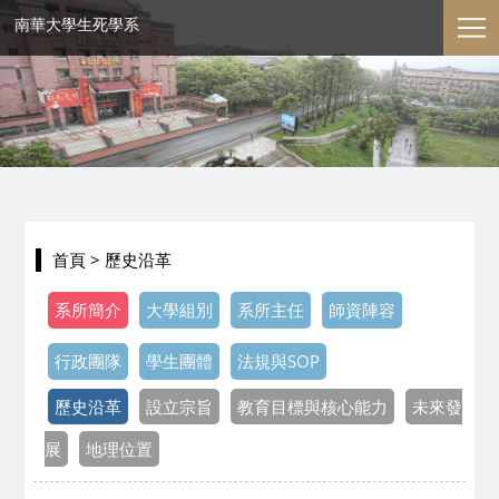
南華大學生死學系
首頁
> 歷史沿革
系所簡介
大學組別
系所主任
師資陣容
行政團隊
學生團體
法規與SOP
歷史沿革
設立宗旨
教育目標與核心能力
未來發
展
地理位置