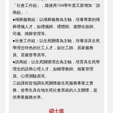
「社會工作組」，
隨後再104學年度又新增加「諮
商組」
：
●殯葬服務組
：
以殯葬服務為主軸，培養專業的殯
葬禮儀人才，如禮儀師、禮體師、遺體化妝師、
司儀、殯葬管理等。
●社會工作組
：
以生死關懷為主軸，培養深具生死
學理念特色的社工人才，如社工師、居家服務
員、居服督導員等。
●諮商組
：
以生死關懷理念為主軸，培育具生死學
理念的諮商心理人才，如輔導教師、個案管理
員、心理測驗員等。
三組課程皆強調生死關懷級生死服務事業之實
務，使學生具在地生死社會系統的人文關懷，提
供專業服務水準。
碩士班